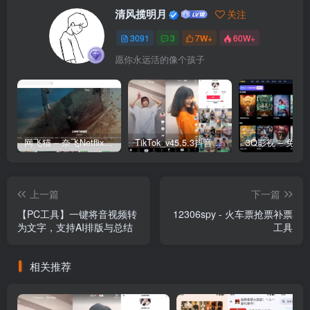
清风揽明月
关注
3091
3
7W+
60W+
愿你永远活的像个孩子
网飞猫 – 奈飞Netflix免费看
TikTok_v45.5.3抖音国际版_免拔卡解锁全球版
上一篇
下一篇
【PC工具】一键将音视频转
12306spy - 火车票抢票补票
为文字，支持AI排版与总结
工具
相关推荐