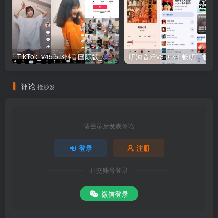
TikTok_v45.5.3抖音国际版_免拔卡解锁全球版
听海音乐v3.0
评论
抢沙发
请登录后发表评论
登录
注册
社交账号登录
微信登录