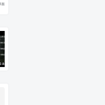
界面
DongYuTV _1.0.8 全新网页电视直播 永不失效
剪映SVIP超级会员解锁，专业视频剪辑体验，永久版