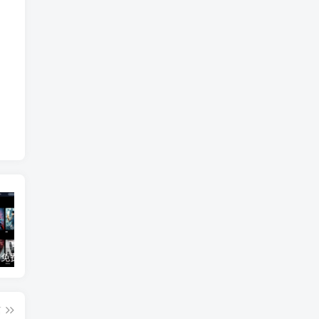
3Q影视 – 免费在线看电影追剧的网站
B站付费内容：一条小糖糖付费内容，舰长礼包及热.舞助眠合集
黑神话悟空学习版+脚本修改器+加综合资料 最新版
篇