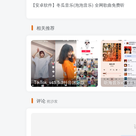
【安卓软件】冬瓜音乐(泡泡音乐) 全网歌曲免费听
相关推荐
TikTok_v45.5.3抖音国际版_免拔卡解锁全球版
评论
抢沙发