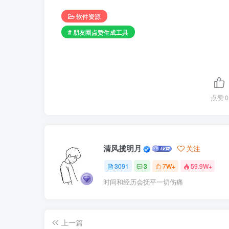
软件资源
# 朋友圈点赞生成工具
点赞
0
清风揽明月
关注
3091
3
7W+
59.9W+
时间和经历会抚平一切伤痛
上一篇