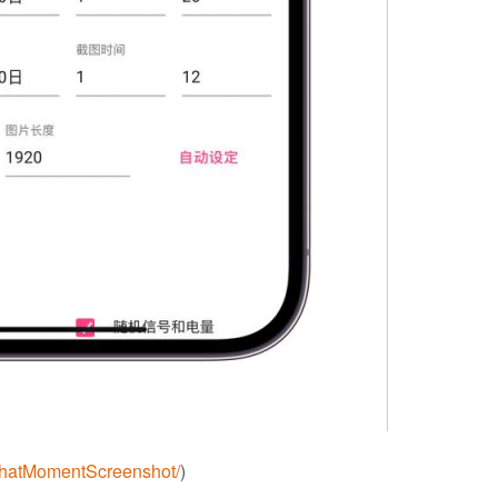
echatMomentScreenshot/
)