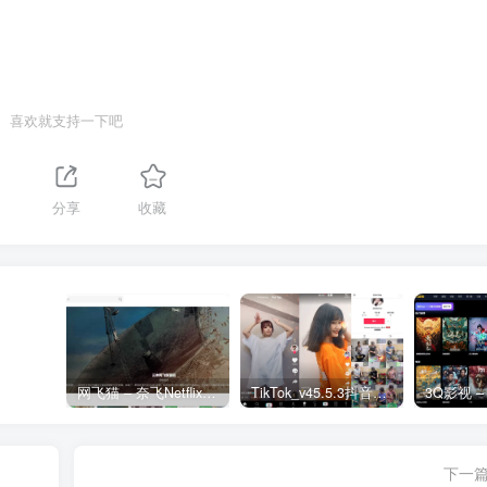
喜欢就支持一下吧
分享
收藏
网飞猫 – 奈飞Netflix免费看
TikTok_v45.5.3抖音国际版_免拔卡解锁全球版
下一