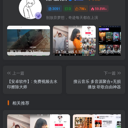
3091
3
7W+
59.8W+
别放弃梦想，奇迹每天都在上演
网飞猫 – 奈飞Netflix免费看
TikTok_v45.5.3抖音国际版_免拔卡解锁全球版
上一篇
下一篇
【安卓软件】: 免费视频去水
搜云音乐 多音源聚合+无损
印擦除大师
播放 听歌自由神器
相关推荐