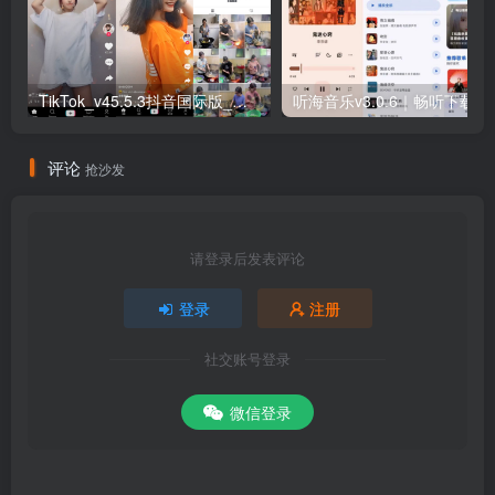
TikTok_v45.5.3抖音国际版_免拔卡解锁全球版
听海音乐v3.0
评论
抢沙发
请登录后发表评论
登录
注册
社交账号登录
微信登录