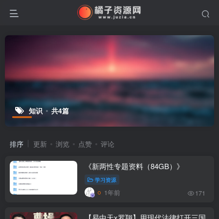
知识
共4篇
排序
更新
浏览
点赞
评论
《新两性专题资料（84GB）》
学习资源
1年前
171
【易中天x罗翔】用现代法律打开三国