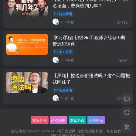
名场面，曹操该判几年？
随便看看
1年前
113
[学习课程] 初级Go工程师训练营 0期 –
带源码课件
学习资源
2年前
94
【罗翔】擦边低俗违法吗？这个问题把
我问住了
随便看看
2年前
108
友情链接
站点地图
隐私协议
合作联系
繁
版权所有Copyright © 2024 ·
橘子资源网
保留资源解释权，如有侵权，
请联系
网站客服
处理.