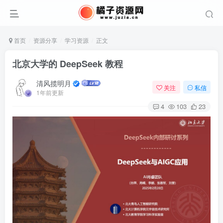
首页
资源分享
学习资源
正文
北京大学的 DeepSeek 教程
清风揽明月
关注
私信
1年前更新
4
103
23