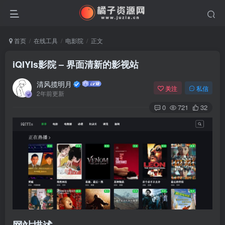
首页
在线工具
电影院
正文
iQIYIs影院 – 界面清新的影视站
清风揽明月
关注
私信
2年前更新
0
721
32
网站描述