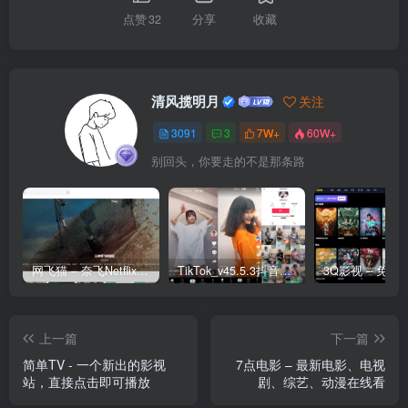
点赞
32
分享
收藏
清风揽明月
关注
3091
3
7W+
60W+
别回头，你要走的不是那条路
网飞猫 – 奈飞Netflix免费看
TikTok_v45.5.3抖音国际版_免拔卡解锁全球版
上一篇
下一篇
简单TV - 一个新出的影视
7点电影 – 最新电影、电视
站，直接点击即可播放
剧、综艺、动漫在线看