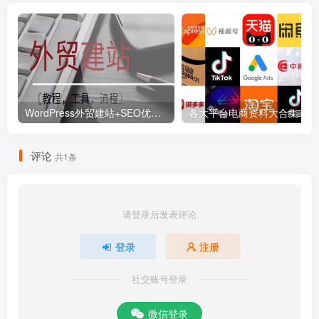
WordPress外贸建站+SEO优化课程【教程，工具，流程】
各大平
评论
共1条
请登录后发表评论
登录
注册
社交账号登录
微信登录