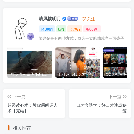
清风揽明月
关注
3091
3
7W+
60W+
传递光亮有两种方式：成为一支蜡烛或当一面镜子
网飞猫 – 奈飞Netflix免费看
TikTok_v45.5.3抖音国际版_免拔卡解锁全球版
上一篇
下一篇
超级读心术：教你瞬间识人
口才套路学：好口才速成秘
术【完结】
笈
相关推荐