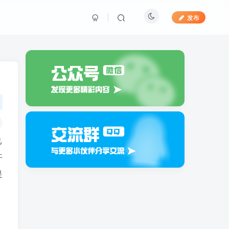
发布
己
开
是