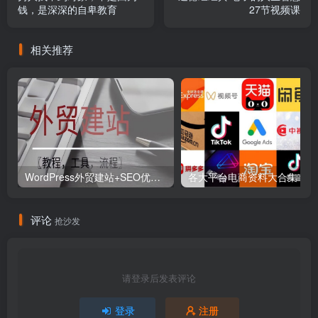
钱，是深深的自卑教育
27节视频课
相关推荐
WordPress外贸建站+SEO优化课程【教程，工具，流程】
各大平
评论
抢沙发
请登录后发表评论
登录
注册