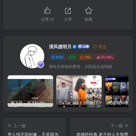
点赞
12
分享
收藏
清风揽明月
关注
3091
3
7W+
59.9W+
拥有你美丽的爱情，太阳就永远明媚
网飞猫 – 奈飞Netflix免费看
TikTok_v45.5.3抖音国际版_免拔卡解锁全球版
上一篇
下一篇
穷人找不到对象，不是因为
道德经经典 老子的人生智慧