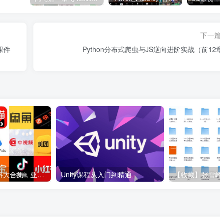
下一
码课件
Python分布式爬虫与JS逆向进阶实战（前12
各大平台电商资料大合集，亚马逊+抖音+tiktok+美团+拼多多+淘宝+美团几十个平台
Unity课程从入门到精通