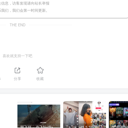
关信息，访客发现请向站长举报
系我们，我们会第一时间更新。
THE END
喜欢就支持一下吧
6
分享
收藏
网飞猫 – 奈飞Netflix免费看
TikTok_v45.5.3抖音国际版_免拔卡解锁全球版