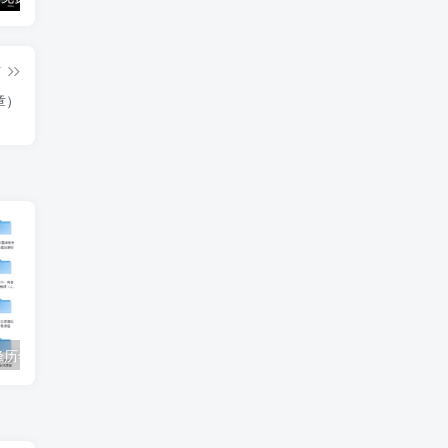
篇
章）
【收藏】张雪峰历年高考志愿填报合集（直播+课程+真题+专业解析）
姜戈AI办公知识星球｜零基础到精通