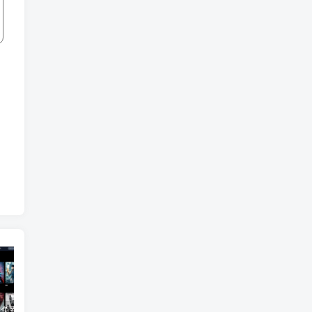
3Q影视 – 免费在线看电影追剧的网站
B站付费内容：一条小糖糖付费内容，舰长礼包及热.舞助眠合集
黑神话悟空学习版+脚本修改器+加综合资料 最新版