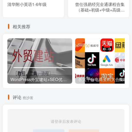
清华附小英语1-6年级
曾仕强易经完全通课程合集
（基础+初级+中级+高级）
108集视频+学习笔记
相关推荐
WordPress外贸建站+SEO优化课程【教程，工具，流程】
各大平
评论
抢沙发
请登录后发表评论