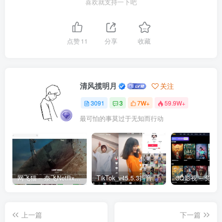
喜欢就支持一下吧
点赞
11
分享
收藏
清风揽明月
关注
3091
3
7W+
59.9W+
最可怕的事莫过于无知而行动
网飞猫 – 奈飞Netflix免费看
TikTok_v45.5.3抖音国际版_免拔卡解锁全球版
上一篇
下一篇