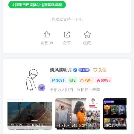
# 阿里巴巴国际站运营基础课程
喜欢就支持一下吧
点赞
38
分享
收藏
清风揽明月
关注
3091
3
7W+
60W+
不怕万人阻挡，只怕自己投降
网飞猫 – 奈飞Netflix免费看
TikTok_v45.5.3抖音国际版_免拔卡解锁全球版