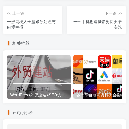
上一篇
下一篇
一般纳税人全盘账务处理与
一部手机创造摄影剪切美学
纳税申报
实战
相关推荐
WordPress外贸建站+SEO优化课程【教程，工具，流程】
各大平
评论
抢沙发