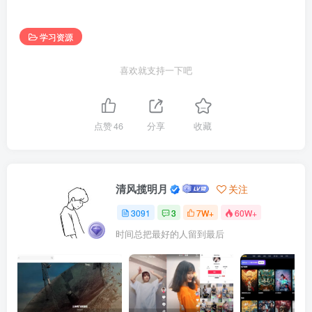
学习资源
喜欢就支持一下吧
点赞
46
分享
收藏
清风揽明月
关注
3091
3
7W+
60W+
时间总把最好的人留到最后