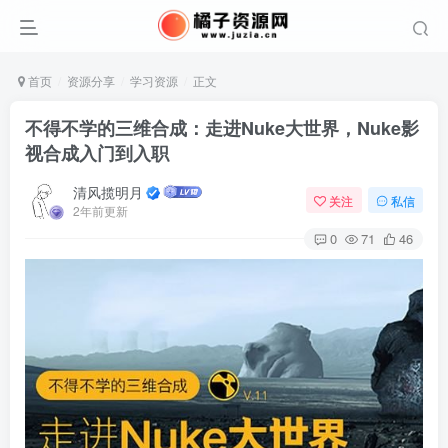
首页
资源分享
学习资源
正文
不得不学的三维合成：走进Nuke大世界，Nuke影
视合成入门到入职
清风揽明月
关注
私信
2年前更新
0
71
46