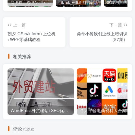
网飞猫 – 奈飞Netflix免费看
TikTok_v45.5.3抖音国际版_免拔卡解锁全球版
上一篇
下一篇
朝夕-C#+winform+上位机
勇哥小餐饮创业线上培训课
+WPF零基础教程
（87集）
相关推荐
WordPress外贸建站+SEO优化课程【教程，工具，流程】
各大平
评论
抢沙发