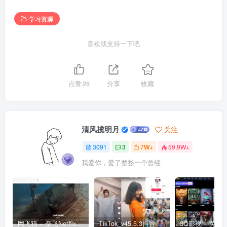
学习资源
喜欢就支持一下吧
点赞
28
分享
收藏
清风揽明月
关注
3091
3
7W+
59.9W+
我爱你，爱了整整一个曾经
网飞猫 – 奈飞Netflix免费看
TikTok_v45.5.3抖音国际版_免拔卡解锁全球版