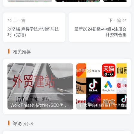
上一篇
下一篇
刘坚强 麻将学技术训练与技
最新2024初级+中级+注册会
巧（完结）
计资料合集
相关推荐
WordPress外贸建站+SEO优化课程【教程，工具，流程】
各大平
评论
抢沙发