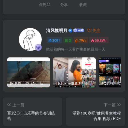
点赞
33
分享
收藏
清风揽明月
关注
3091
3
7W+
59.8W+
把活着的每一天看作生命的最后一天
网飞猫 – 奈飞Netflix免费看
TikTok_v45.5.3抖音国际版_免拔卡解锁全球版
上一篇
下一篇
百老汇打击乐手的节奏训练
活到100岁吧”健康养生教程
营
合集 视频+PDF