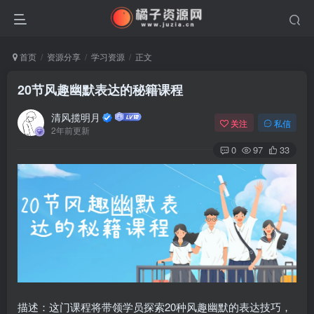
首页
资源分享
学习资源
正文
20节风趣幽默表达的秘籍课程
清风揽明月
关注
私信
2年前更新
0
97
33
描述：这门课程将带领学员探索20种风趣幽默的表达技巧，