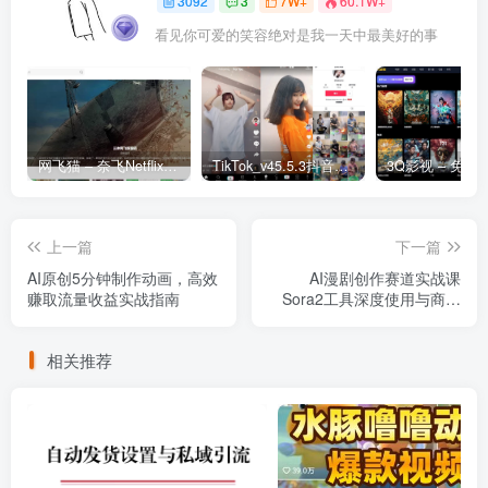
3092
3
7W+
60.1W+
看见你可爱的笑容绝对是我一天中最美好的事
网飞猫 – 奈飞Netflix免费看
TikTok_v45.5.3抖音国际版_免拔卡解锁全球版
上一篇
下一篇
AI原创5分钟制作动画，高效
AI漫剧创作赛道实战课
赚取流量收益实战指南
Sora2工具深度使用与商业
变现全指南
相关推荐