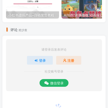
小红书虚拟产品+自动发货教程
AI制作“水豚噜噜”动画
评论
抢沙发
请登录后发表评论
登录
注册
社交账号登录
微信登录