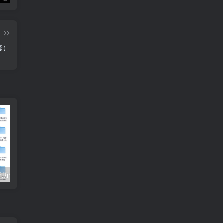
篇
套）
【收藏】张雪峰历年高考志愿填报合集（直播+课程+真题+专业解析）
姜戈AI办公知识星球｜零基础到精通