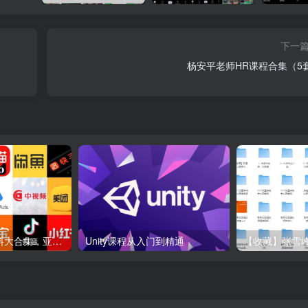
下一
杨安平老师HR课程合集（5
各大平台电商资料大合集，亚马逊+抖音+tiktok+美团+拼多多+淘宝+美团几十个平台
Unity课程从入门到精通