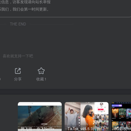
关信息，访客发现请向站长举报
系我们，我们会第一时间更新。
THE END
喜欢就支持一下吧
0
分享
收藏
1
网飞猫 – 奈飞Netflix免费看
TikTok_v45.5.3抖音国际版_免拔卡解锁全球版