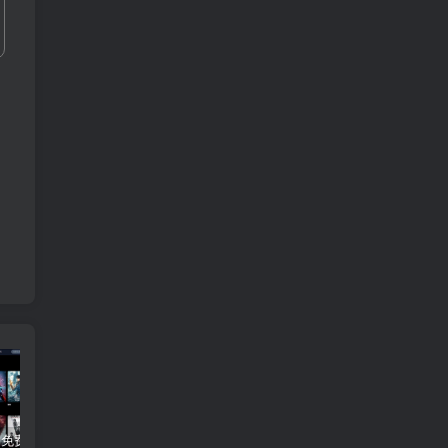
3Q影视 – 免费在线看电影追剧的网站
B站付费内容：一条小糖糖付费内容，舰长礼包及热.舞助眠合集
黑神话悟空学习版+脚本修改器+加综合资料 最新版