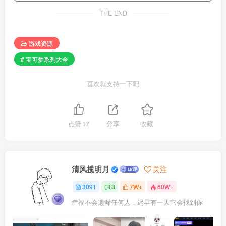
THE END
游戏资源
# 宝可梦系列大全
喜欢就支持一下吧
点赞
17
分享
收藏
清风揽明月
关注
3091
3
7W+
60W+
幸福不会遗漏任何人，迟早有一天它会找到你