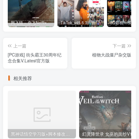
网飞猫 – 奈飞Netflix免费看
TikTok_v45.5.3抖音国际版_免拔卡解锁全球版
上一篇
下一篇
[PC游戏] 街头霸王30周年纪
植物大战僵尸杂交版
念合集V.Latest官方版
相关推荐
黑神话悟空学习版+脚本修改器+加综合资料 最新版