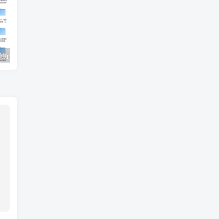
【收藏】张雪峰历年高考志愿填报合集（直播+课程+真题+专业解析）
姜戈AI办公知识星球｜零基础到精通