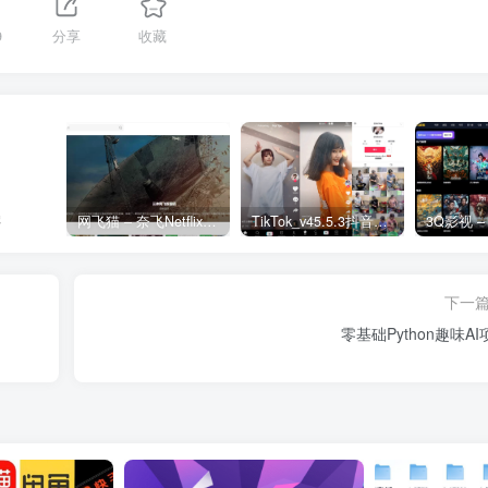
9
分享
收藏
强
网飞猫 – 奈飞Netflix免费看
TikTok_v45.5.3抖音国际版_免拔卡解锁全球版
下一
零基础Python趣味AI