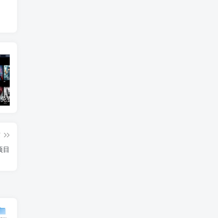
3Q影视 – 免费在线看电影追剧的网站
B站付费内容：一条小糖糖付费内容，舰长礼包及热.舞助眠合集
黑神话悟空学习版+脚本修改器+加综合资料 最新版
篇
项目