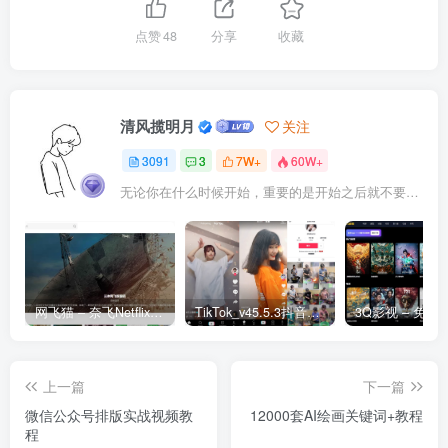
点赞
48
分享
收藏
清风揽明月
关注
3091
3
7W+
60W+
无论你在什么时候开始，重要的是开始之后就不要停止
网飞猫 – 奈飞Netflix免费看
TikTok_v45.5.3抖音国际版_免拔卡解锁全球版
上一篇
下一篇
微信公众号排版实战视频教
12000套AI绘画关键词+教程
程