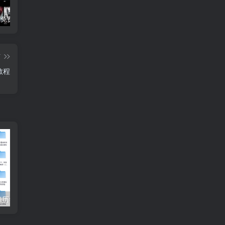
3Q影视 – 免费在线看电影追剧的网站
B站付费内容：一条小糖糖付费内容，舰长礼包及热.舞助眠合集
黑神话悟空学习版+脚本修改器+加综合资料 最新版
篇
教程
【收藏】张雪峰历年高考志愿填报合集（直播+课程+真题+专业解析）
姜戈AI办公知识星球｜零基础到精通