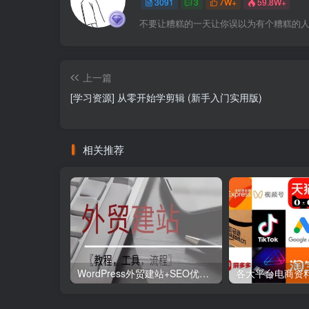
3091
3
7W+
59.8W+
不要让糟糕的一天让你误以为有个糟糕的
上一篇
[学习资源] 从零开始学剪辑 (新手入门实用版)
相关推荐
WordPress外贸建站+SEO优化课程【教程，工具，流程】