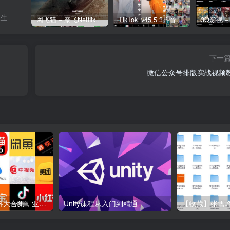
人生
网飞猫 – 奈飞Netflix免费看
TikTok_v45.5.3抖音国际版_免拔卡解锁全球版
下一
微信公众号排版实战视频
各大平台电商资料大合集，亚马逊+抖音+tiktok+美团+拼多多+淘宝+美团几十个平台
Unity课程从入门到精通