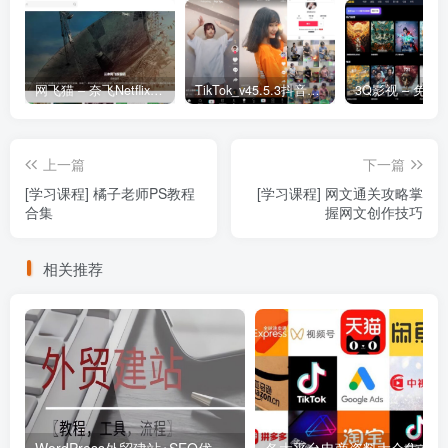
网飞猫 – 奈飞Netflix免费看
TikTok_v45.5.3抖音国际版_免拔卡解锁全球版
上一篇
下一篇
[学习课程] 橘子老师PS教程
[学习课程] 网文通关攻略掌
合集
握网文创作技巧
相关推荐
WordPress外贸建站+SEO优化课程【教程，工具，流程】
各大平