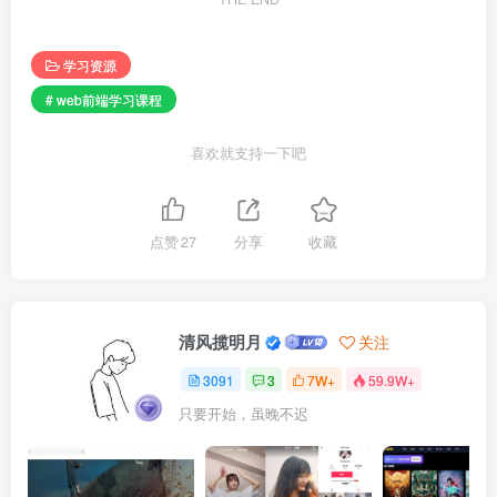
学习资源
# web前端学习课程
喜欢就支持一下吧
点赞
27
分享
收藏
清风揽明月
关注
3091
3
7W+
59.9W+
只要开始，虽晚不迟