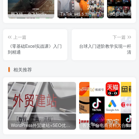
网飞猫 – 奈飞Netflix免费看
TikTok_v45.5.3抖音国际版_免拔卡解锁全球版
上一篇
下一篇
《零基础Excel实战课》入门
台球入门进阶教学实现一杆
到精通
清
相关推荐
WordPress外贸建站+SEO优化课程【教程，工具，流程】
各大平