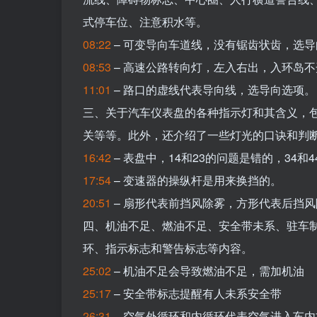
式停车位、注意积水等。
08:22
– 可变导向车道线，没有锯齿状齿，选
08:53
– 高速公路转向灯，左入右出，入环岛
11:01
– 路口的虚线代表导向线，选导向选项。
三、关于汽车仪表盘的各种指示灯和其含义，
关等等。此外，还介绍了一些灯光的口诀和判
16:42
– 表盘中，14和23的问题是错的，34和
17:54
– 变速器的操纵杆是用来换挡的。
20:51
– 扇形代表前挡风除雾，方形代表后挡
四、机油不足、燃油不足、安全带未系、驻车
环、指示标志和警告标志等内容。
25:02
– 机油不足会导致燃油不足，需加机油
25:17
– 安全带标志提醒有人未系安全带
26:31
– 空气外循环和内循环代表空气进入车内