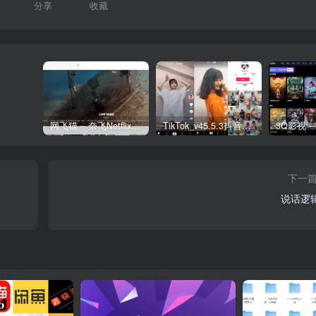
分享
收藏
网飞猫 – 奈飞Netflix免费看
TikTok_v45.5.3抖音国际版_免拔卡解锁全球版
下一
说话逻