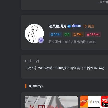
点赞
0
清风揽明月
关注
3091
3
7W+
59.8W+
只有困难才能使人显出自己的本色
上一篇
【易锦】WEB渗透Hacker技术特训营（直播课第14期）
相关推荐