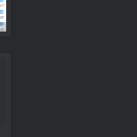
【收藏】张雪峰历年高考志愿填报合集（直播+课程+真题+专业解析）
姜戈AI办公知识星球｜零基础到精通