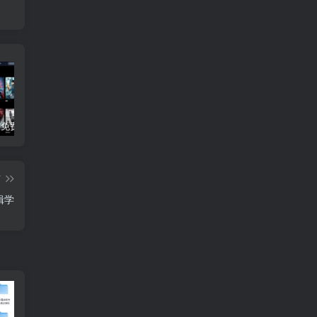
3Q影视 – 免费在线看电影追剧的网站
B站付费内容：一条小糖糖付费内容，舰长礼包及热.舞助眠合集
黑神话悟空学习版+脚本修改器+加综合资料 最新版
篇
辑学