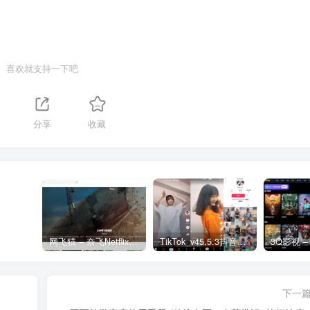
喜欢就支持一下吧
分享
收藏
网飞猫 – 奈飞Netflix免费看
TikTok_v45.5.3抖音国际版_免拔卡解锁全球版
下一