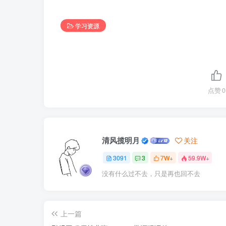
学习资源
点赞
0
清风揽明月
关注
3091
3
7W+
59.9W+
没有什么过不去，只是再也回不去
上一篇