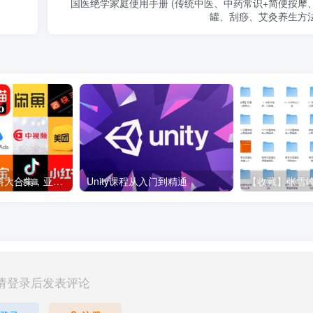
国医绝学家庭使用手册 (传统中医、中药常识+简便按摩
罐、刮痧、艾灸养生方
各大平台电商资料大合集，亚马逊+抖音+tiktok+美团+拼多多+淘宝+美团几十个平台
Unity课程从入门到精通
请登录后发表评论