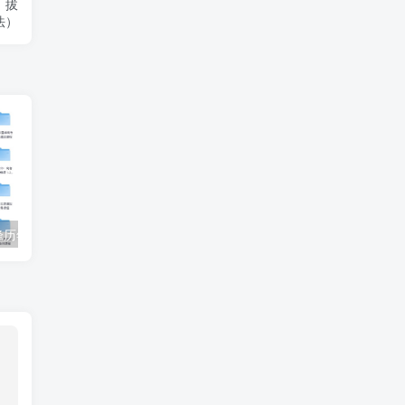
、拔
法）
【收藏】张雪峰历年高考志愿填报合集（直播+课程+真题+专业解析）
姜戈AI办公知识星球｜零基础到精通