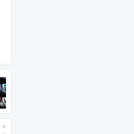
3Q影视 – 免费在线看电影追剧的网站
B站付费内容：一条小糖糖付费内容，舰长礼包及热.舞助眠合集
黑神话悟空学习版+脚本修改器+加综合资料 最新版
篇