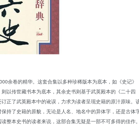
000余卷的精华。这套合集以多种珍稀版本为底本，如《史记》
》则以传世藏书本为底本，其余史书则基于武英殿本的《二十四
还订正了武英殿本中的讹误，力求为读者呈现史籍的原汁原味。
时保持了史籍的原貌，无论是人名、地名中的异体字，还是古体
阅读整本史书的读者来说，这部合集无疑是一部不可多得的佳作