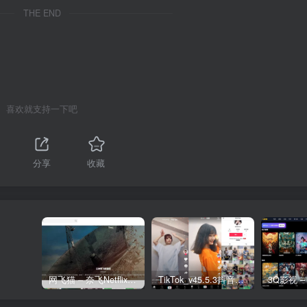
THE END
喜欢就支持一下吧
分享
收藏
网飞猫 – 奈飞Netflix免费看
TikTok_v45.5.3抖音国际版_免拔卡解锁全球版