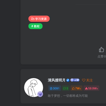
学习资源
# 教程
点赞
0
清风揽明月
关注
3091
3
7W+
59.9W+
敢于梦想，一切都将成为可能