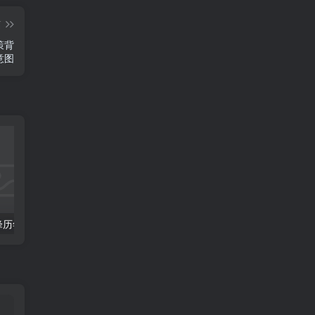
篇
策背
意图
【收藏】张雪峰历年高考志愿填报合集（直播+课程+真题+专业解析）
姜戈AI办公知识星球｜零基础到精通