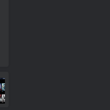
3Q影视 – 免费在线看电影追剧的网站
B站付费内容：一条小糖糖付费内容，舰长礼包及热.舞助眠合集
黑神话悟空学习版+脚本修改器+加综合资料 最新版