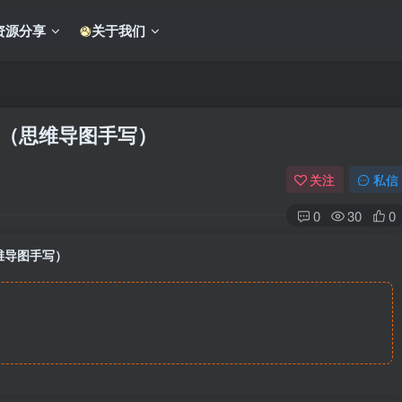
资源分享
关于我们
（思维导图手写）
关注
私信
0
30
0
维导图手写）