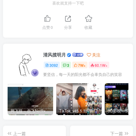
喜欢就支持一下吧
点赞
0
分享
收藏
清风揽明月
关注
3092
3
7W+
60.1W+
要坚信，每一天的阳光都不会辜负自己的笑容
网飞猫 – 奈飞Netflix免费看
TikTok_v45.5.3抖音国际版_免拔卡解锁全球版
上一篇
下一篇