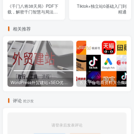
《千门八将38天局》PDF下
Tiktok+独立站0基础入门到
载，解密千门智慧与局法精
精通
髓
相关推荐
WordPress外贸建站+SEO优化课程【教程，工具，流程】
各大平
评论
抢沙发
请登录后发表评论