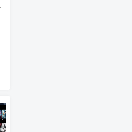
3Q影视 – 免费在线看电影追剧的网站
B站付费内容：一条小糖糖付费内容，舰长礼包及热.舞助眠合集
黑神话悟空学习版+脚本修改器+加综合资料 最新版