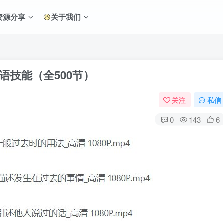
资源分享
关于我们
语技能（全500节）
关注
私信
0
143
6