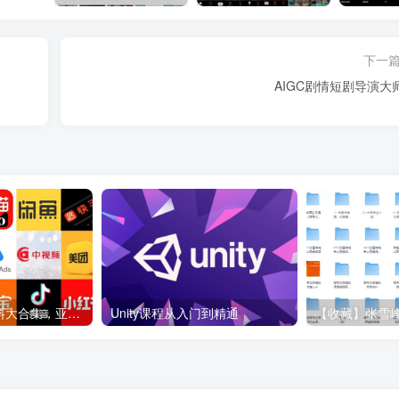
下一
AIGC剧情短剧导演大
各大平台电商资料大合集，亚马逊+抖音+tiktok+美团+拼多多+淘宝+美团几十个平台
Unity课程从入门到精通