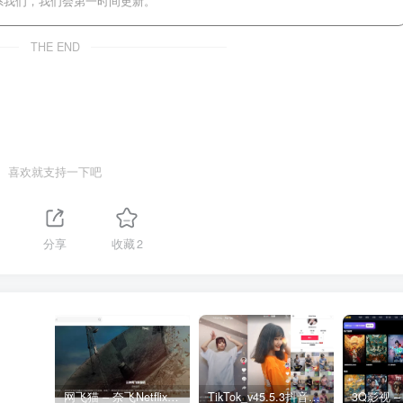
系我们，我们会第一时间更新。
THE END
喜欢就支持一下吧
分享
收藏
2
网飞猫 – 奈飞Netflix免费看
TikTok_v45.5.3抖音国际版_免拔卡解锁全球版