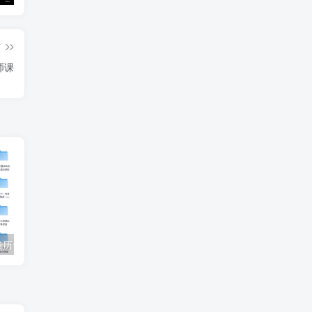
篇
师课
【收藏】张雪峰历年高考志愿填报合集（直播+课程+真题+专业解析）
姜戈AI办公知识星球｜零基础到精通