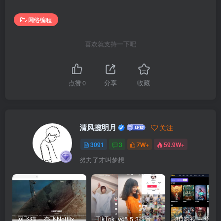
  📄 
3
-
12
 proxy_hide_header理论.mp4
  📄 
8
-
4
 模块命令编码设置.mp4
网络编程
  📄 
3
-
1
 正向代理与反向代理原理说明.mp4
  📄 
3
-
16
 proxy_pass_request_xxx理论.mp4
  📄 
1
-
25
 导入设置-include（上）.mp4
喜欢就支持一下吧
  📄 
6
-
3
 安装ngx_http_sub_module.
mp4
  📄 
7
-
1
 课程概览，学我所需.mp4
  📄 
2
-
4
 默认的location.
mp4
  📄 
1
-
8
 自动化配置之路径参数（下）.mp4
点赞
0
分享
收藏
  📄 
3
-
18
 反向代理数据流总结_.
mp4
  📄 
4
-
14
 ngx_http_upstream_module指令介绍.mp4
  📄 
8
-
19
 HTTP原始协议头_.
mp4
  📄 
8
-
17
 获取请求参数.mp4
  📄 
1
-
28
 NGX_HTTP_CORE_MODULE参数_.
mp4
清风揽明月
关注
  📄 
2
-
19
 MIME类型设置.mp4
  📄 
2
-
25
 log_not_found实战演示.mp4
3091
3
7W+
59.9W+
  📄 
4
-
11
 ngx_http_browser_module指令介绍.mp4
  📄 
2
-
27
 server_tokens实战演示.mp4
努力了才叫梦想
  📄 
4
-
7
 ngx_http_autoindex_module指令介绍.mp4
  📄 
8
-
7
 HTTP响应体编码处理.mp4
  📄 
1
-
18
 进程关系与默认配置.mp4
  📄 
1
-
1
 七日成蝶课程体系说明（
2019
）_.
mp4
  📄 
8
-
15
 获取请求类型POST.
mp4
  📄 
2
-
23
 对客户端的特殊处理.mp4
网飞猫 – 奈飞Netflix免费看
TikTok_v45.5.3抖音国际版_免拔卡解锁全球版
  📄 
2
-
26
 merge_slashes实战演示.mp4