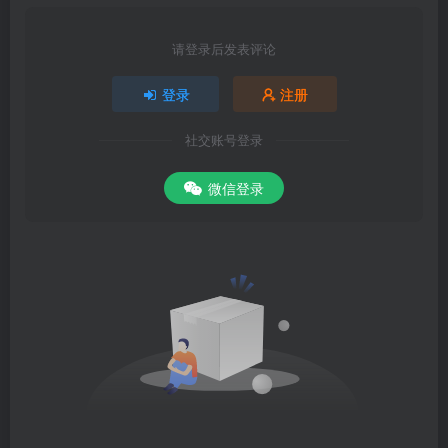
  📄 
3
-
19
 负载均衡基本配置.mp4
  📄 
1
-
29
 内置参数应用.mp4
请登录后发表评论
  📄 
1
-
7
 自动化配置之路径参数（上）.mp4
  📄 
4
-
12
 ngx_http_browser_module模块实战.mp4
  📄 
3
-
6
 实验准备.mp4
登录
注册
  📄 
3
-
13
 proxy_hide_header实战.mp4
  📄 
6
-
4
 动态替换HTML页面代码.mp4
社交账号登录
  📄 
1
-
9
 自动化配置之功能库参数（上）.mp4
  📄 
3
-
9
 proxy_set_header实战（下）.mp4
  📄 
1
-
21
 工作进程配置-worker_processes.
mp4
微信登录
  📄 
2
-
5
 设置服务路径和默认主页.mp4
  📄 
8
-
12
 ngx_buf_t类型说明.mp4
  📄 
8
-
11
 ngx_string函数说明.mp4
  📄 
1
-
11
 自动化配置之模块参数（一）.mp4
  📄 
5
-
9
 模拟代填实战.mp4
  📄 
1
-
10
 自动化配置之功能库参数（下）.mp4
  📄 
6
-
7
 反向代理与CSS文件替换综合应用.mp4
  📄 
4
-
1
 ngx_http_access_module指令介绍.mp4
  📄 
3
-
8
 proxy_set_header实战（上）.mp4
  📄 
2
-
9
 再谈精确匹配.mp4
  📄 
8
-
20
 HTTP格式化协议头_.
mp4
  📄 
3
-
20
 负载均衡附属配置（上）.mp4
  📄 
7
-
6
 CLion加载NginX项目.mp4
  📄 
1
-
22
 进程ID配置-pid.
mp4
  📄 
1
-
20
 用户-组配置-user.
mp4