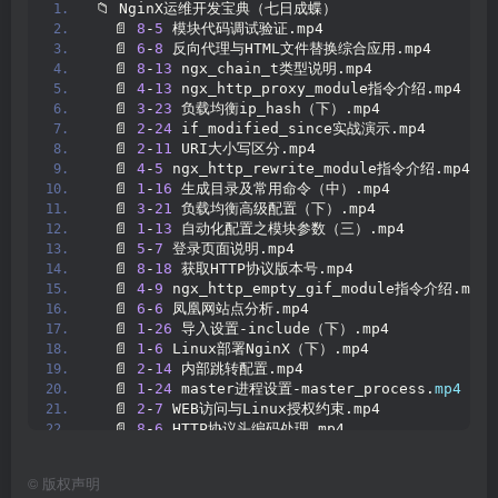
📁 NginX运维开发宝典（七日成蝶）
  📄 
8
-
5
 模块代码调试验证.mp4
  📄 
6
-
8
 反向代理与HTML文件替换综合应用.mp4
  📄 
8
-
13
 ngx_chain_t类型说明.mp4
  📄 
4
-
13
 ngx_http_proxy_module指令介绍.mp4
  📄 
3
-
23
 负载均衡ip_hash（下）.mp4
  📄 
2
-
24
 if_modified_since实战演示.mp4
  📄 
2
-
11
 URI大小写区分.mp4
  📄 
4
-
5
 ngx_http_rewrite_module指令介绍.mp4
  📄 
1
-
16
 生成目录及常用命令（中）.mp4
  📄 
3
-
21
 负载均衡高级配置（下）.mp4
  📄 
1
-
13
 自动化配置之模块参数（三）.mp4
  📄 
5
-
7
 登录页面说明.mp4
  📄 
8
-
18
 获取HTTP协议版本号.mp4
  📄 
4
-
9
 ngx_http_empty_gif_module指令介绍.mp4
  📄 
6
-
6
 凤凰网站点分析.mp4
  📄 
1
-
26
 导入设置-include（下）.mp4
  📄 
1
-
6
 Linux部署NginX（下）.mp4
  📄 
2
-
14
 内部跳转配置.mp4
  📄 
1
-
24
 master进程设置-master_process.
mp4
  📄 
2
-
7
 WEB访问与Linux授权约束.mp4
  📄 
8
-
6
 HTTP协议头编码处理.mp4
  📄 
5
-
1
 单点登录与模拟代填.mp4
  📄 
1
-
14
 自动化配置之模块参数（四）.mp4
©
版权声明
  📄 
2
-
1
 虚拟主机与请求分发.mp4