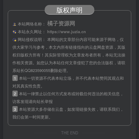
  📄 
4
-
8
 autoindex指令集介绍.mp4
版权声明
  📄 
2
-
13
 error_page配置错误页面.mp4
  📄 
6
-
1
 ngx_http_sub_module配置及MIME类型说明.m
  📄 
1
-
17
 生成目录及常用命令（下）.mp4
橘子资源网
本站网络名称：
  📄 
2
-
22
 文件操作的优化.mp4
  📄 
8
-
14
 获取请求类型GET.
mp4
本站永久网址：
https://www.juzia.cn
  📄 
7
-
8
 Makefile转CMakeLists.
mp4
网站侵权说明：
本网站的文章部分内容可能来源于网络，仅
  📄 
2
-
10
 URI正则匹配.mp4
供大家学习与参考，本文内所有链接指向的云盘网盘资源，其版
  📄 
8
-
16
 获取请求的URI.
mp4
  📄 NginX运维开发宝典（七日成蝶）.zip
权归版权方所有！其实际管理权为文章发布者所有，本站无法操
  📄 
1
-
12
 自动化配置之模块参数（二）.mp4
作相关资源。如您认为本站任何文章侵犯了您的合法版权，请联
  📄 
7
-
3
 CLion的激活方法.mp4
系站长QQ823590055删除处理。
  📄 
6
-
5
 动态替换CSS文件代码.mp4
  📄 
1
-
5
 Linux部署NginX（上）.mp4
1
本站一切资源不代表本站立场，并不代表本站赞同其观点和
  📄 
3
-
4
 反向代理本地服务器.mp4
对其真实性负责。
  📄 
8
-
3
 关键代码结构.mp4
  📄 
8
-
10
 ngx_str_t类型说明.mp4
2
本站一律禁止以任何方式发布或转载任何违法的相关信息，
  📄 
7
-
7
 CLion加载NginX注意事项说明.mp4
访客发现请向站长举报
  📄 
7
-
5
 CLion调试Hello World.
mp4
3
本站资源大多存储在云盘，如发现链接失效，请联系我们，
  📄 
5
-
5
 代码注入验证.mp4
  📄 
5
-
4
 代码注入配置.mp4
我们会第一时间更新。
  📄 
1
-
15
 生成目录及常用命令（上）.mp4
  📄 
4
-
2
 allow和deny命令的应用.mp4
  📄 
2
-
8
 chmod详解.mp4
THE END
  📄 
1
-
2
 课程概览，学我所需_.
mp4