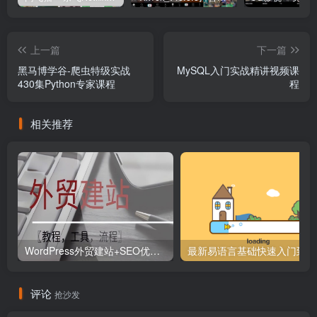
  📄 
2
-
17
 再谈error_page.
mp4
  📄 
3
-
14
 proxy_pass_header理论.mp4
  📄 
5
-
6
 前注入和后注入说明.mp4
上一篇
下一篇
  📄 
2
-
12
 URI匹配前半部.mp4
  📄 
7
-
10
 CLion跟踪调试NginX_.
mp4
黑马博学谷-爬虫特级实战
MySQL入门实战精讲视频课
  📄 
1
-
23
 守护进程配置-daemon.
mp4
430集Python专家课程
程
  📄 
2
-
20
 对客户端请求的限制.mp4
  📄 
3
-
3
 反向代理互联网站点.mp4
  📄 
5
-
2
 代码注入与模拟代填.mp4
相关推荐
  📄 
1
-
3
 Windows部署NginX（上）_.
mp4
  📄 
7
-
4
 CLion常用配置.mp4
  📄 
1
-
27
 压缩设置-gzip_.
mp4
  📄 
4
-
3
 ngx_http_auth_basic_module指令介绍.mp4
  📄 
3
-
10
 proxy_method理论.mp4
  📄 
8
-
1
 先睹为快.mp4
  📄 
8
-
8
 浏览器验证代码细节.mp4
  📄 
1
-
4
 Windows部署NginX（下）_.
mp4
  📄 
3
-
22
 负载均衡ip_hash（上）.mp4
  📄 
3
-
7
 proxy_set_header理论.mp4
WordPress外贸建站+SEO优化课程【教程，工具，流程】
最新
  📄 
5
-
3
 实验准备.mp4
  📄 
2
-
18
 网络连接的设置.mp4
  📄 
3
-
15
 proxy_pass_header实战.mp4
  📄 
2
-
2
 listen详解.mp4
评论
抢沙发
  📄 
8
-
2
 开发步骤说明.mp4
  📄 
7
-
2
 CLion环境的下载和部署.mp4