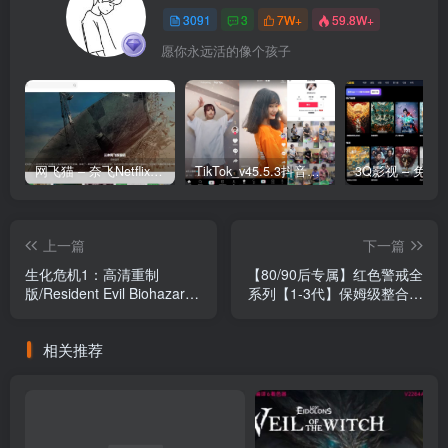
3091
3
7W+
59.8W+
愿你永远活的像个孩子
网飞猫 – 奈飞Netflix免费看
TikTok_v45.5.3抖音国际版_免拔卡解锁全球版
上一篇
下一篇
生化危机1：高清重制
【80/90后专属】红色警戒全
版/Resident Evil Biohazard
系列【1-3代】保姆级整合包
HD REMASTER
｜解决所有兼容性问题，下
载就能玩！
相关推荐