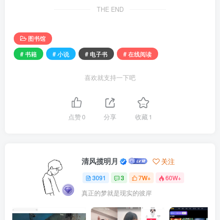
THE END
图书馆
# 书籍
# 小说
# 电子书
# 在线阅读
喜欢就支持一下吧
点赞
0
分享
收藏
1
清风揽明月
关注
3091
3
7W+
60W+
真正的梦就是现实的彼岸