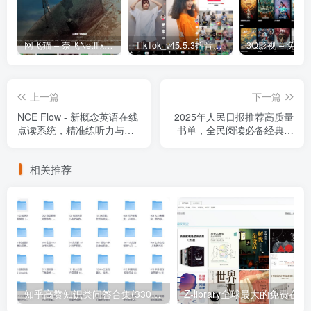
网飞猫 – 奈飞Netflix免费看
TikTok_v45.5.3抖音国际版_免拔卡解锁全球版
上一篇
下一篇
NCE Flow - 新概念英语在线
2025年人民日报推荐高质量
点读系统，精准练听力与跟
书单，全民阅读必备经典好
读
书合集
相关推荐
知乎高赞知识类问答合集(3300多篇)
Z-libra