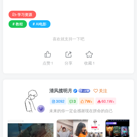
学习资源
# 教程
# AI电影
喜欢就支持一下吧
点赞
1
分享
收藏
1
清风揽明月
关注
3092
3
7W+
60.1W+
未来的你一定会感谢现在拼命的自己