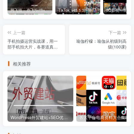
网飞猫 – 奈飞Netflix免费看
TikTok_v45.5.3抖音国际版_免拔卡解锁全球版
上一篇
下一篇
手机拍摄运营实战课，用一
瑜伽柠檬：瑜伽从初级到高
部手机拍大片，各赛道真实
级(100课)
模拟
相关推荐
WordPress外贸建站+SEO优化课程【教程，工具，流程】
各大平