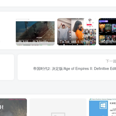
强
网飞猫 – 奈飞Netflix免费看
TikTok_v45.5.3抖音国际版_免拔卡解锁全球版
下一
帝国时代2: 决定版/Age of Empires II: Definitive Edit