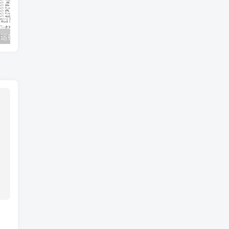
steam游戏常用运行库+DirectX修复
植物大战僵尸 PVZ 各大改版+原版+年度版合集 （安卓/Win/IOS）