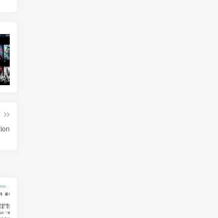
3Q影视 – 免费在线看电影追剧的网站
B站付费内容：一条小糖糖付费内容，舰长礼包及热.舞助眠合集
黑神话悟空学习版+脚本修改器+加综合资料 最新版
篇
ion