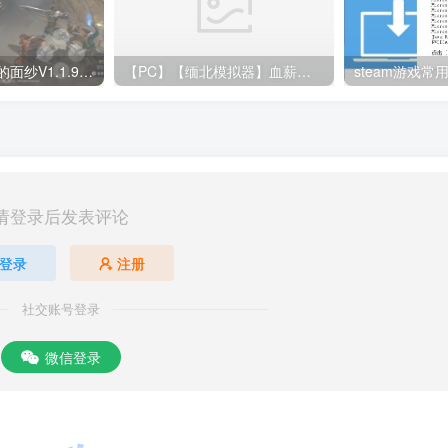
幻灵降世录 女巫的面纱V1.1.9+1DLC
【PC】【缅北模拟器】血薪记：罪恶园区|v2026.1.11|官方中文|解压可玩
请登录后发表评论
登录
注册
社交账号登录
微信登录