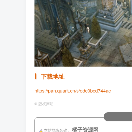
下载地址
https://pan.quark.cn/s/edc0bcd744ac
©
版权声明
橘子资源网
本站网络名称：