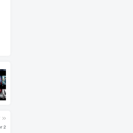
3Q影视 – 免费在线看电影追剧的网站
B站付费内容：一条小糖糖付费内容，舰长礼包及热.舞助眠合集
黑神话悟空学习版+脚本修改器+加综合资料 最新版
篇
r 2