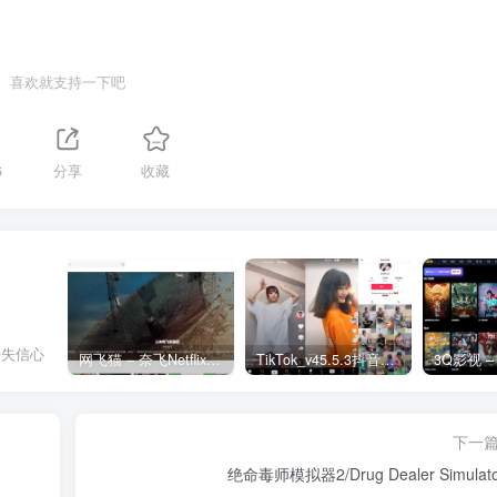
喜欢就支持一下吧
6
分享
收藏
丧失信心
网飞猫 – 奈飞Netflix免费看
TikTok_v45.5.3抖音国际版_免拔卡解锁全球版
下一
绝命毒师模拟器2/Drug Dealer Simulato