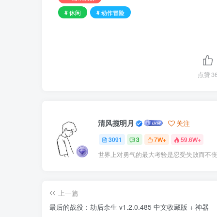
# 休闲
# 动作冒险
点赞
3
清风揽明月
关注
3091
3
7W+
59.6W+
世界上对勇气的最大考验是忍受失败而不
上一篇
最后的战役：劫后余生 v1.2.0.485 中文收藏版 + 神器