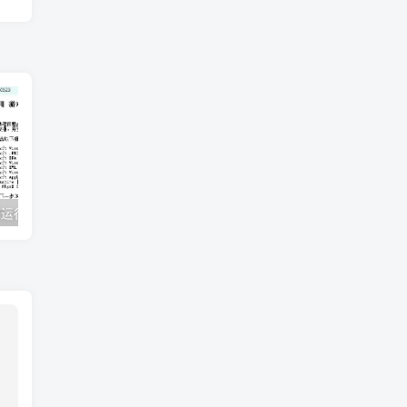
steam游戏常用运行库+DirectX修复
植物大战僵尸 PVZ 各大改版+原版+年度版合集 （安卓/Win/IOS）