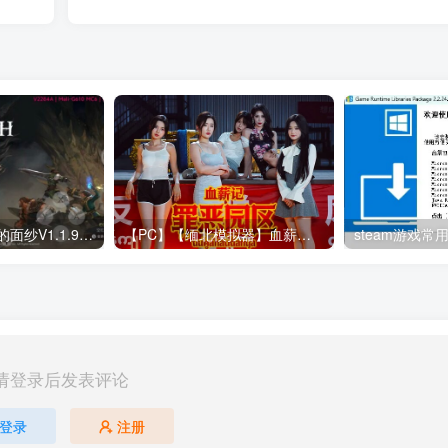
幻灵降世录 女巫的面纱V1.1.9+1DLC
【PC】【缅北模拟器】血薪记：罪恶园区|v2026.1.11|官方中文|解压可玩
请登录后发表评论
登录
注册