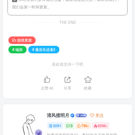
我们会第一时间更新。
THE END
游戏资源
# 端游
# 最后生还者2
喜欢就支持一下吧
点赞
40
分享
收藏
清风揽明月
关注
3091
3
7W+
60W+
如果没有切实执行，再好的点子也是徒劳