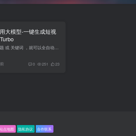
利用大模型-一键生成短视
Turbo
只需提供一个视频 主题 或 关键词 ，就可以全自动生成视频文案、视频素材、视频字幕、视频背景音乐，然后合成一个高清的短视频。 特别感谢 由于该项目的 部署&n...
年前
0
251
23
站点地图
隐私协议
合作联系