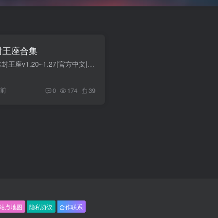
封王座合集
描述：魔兽争霸3：冰封王座v1.20~1.27|官方中文|官方原声19首OST|赠3000张地图|赠魔兽争霸win10主题|赠修改器等附件|赠其他7个版本【魔兽争霸：人类与兽人】【魔兽争霸：氏族之王】【魔兽争霸2...
年前
0
174
39
站点地图
隐私协议
合作联系