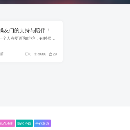
橘友们的支持与陪伴！
橘子资源网一直是我一个人在更新和维护，有时候忙于工作，网站顾及不过来导致内容更新不及时，希望大家可以多多担待。 橘子资源网所分享的一切资源均为免费，大部分资源经过我亲自测试，尽最大...
天前
0
3686
29
站点地图
隐私协议
合作联系