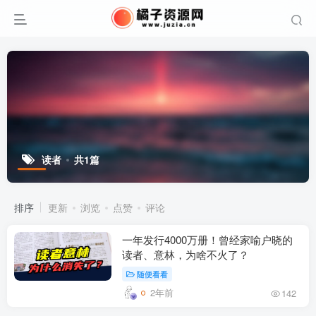
读者
共1篇
排序
更新
浏览
点赞
评论
一年发行4000万册！曾经家喻户晓的
读者、意林，为啥不火了？
随便看看
2年前
142