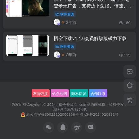
登录无广告，支持边下边播、倍速、投
屏
软件资源
2年前
169
悟空下载v1.1.6会员解锁版磁力下载
软件资源
2年前
115
友情链接
站点地图
隐私协议
合作联系
繁
版权所有Copyright © 2024 ·
橘子资源网
保留资源解释权，如有侵权，
请联系
网站客服
处理.
渝公网安备50022302000836号
渝ICP备2024020822号