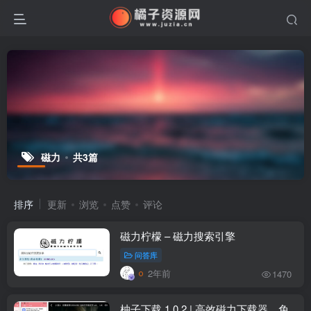
磁力
共3篇
排序
更新
浏览
点赞
评论
磁力柠檬 – 磁力搜索引擎
问答库
2年前
1470
柚子下载 1.0.2 | 高效磁力下载器，免