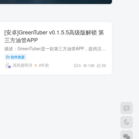
[安卓]GreenTuber v0.1.5.5高级版解锁 第
三方油管APP
描述：GreenTuber是一款第三方油管APP，提供汉化、解锁高级版、视频下载、180P画质观看等功能。它支持视频和音频设置、手势控制、外观主题、字幕样式、历史记录等，并允许显示18+内容。用户需使...
软件资源
清风揽明月
2年前
0
139
39