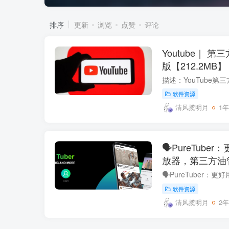
排序
更新
浏览
点赞
评论
Youtube｜
版【212.2MB】
软件资源
清风揽明月
1
🗣PureTuber
放器，第三方油管
软件资源
清风揽明月
2