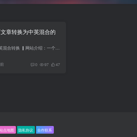
将网页文章转换为中英混合的
▎网站功能：文章中英混合转换 ▎网站介绍：一个利用 LLM 可以把网页文章转换为中英混合的文章阅读工具，以扩充词汇量。 提供三中阅读模式，混合、原文、对照；支持文章转换、朗读结果，我咋越...
年前
0
97
47
站点地图
隐私协议
合作联系