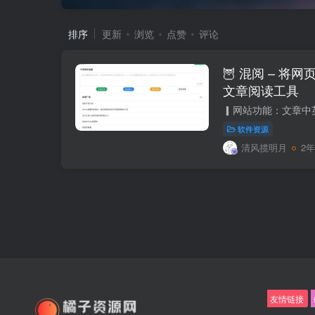
排序
更新
浏览
点赞
评论
🦉 混阅 – 
文章阅读工具
软件资源
清风揽明月
2
友情链接