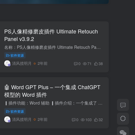
PS人像精修磨皮插件 Ultimate Retouch
Panel v3.9.2
名称：PS人像精修磨皮插件 Ultimate Retouch Panel v3.9.2 描述：七套PS人像精修美颜磨皮插件合集，含DR5增强版、白金版、DR4等最新一键安装版，支持PS2023。 📁 大小：8.5MB🏷 标签：#PS #插件...
软件资源
清风揽明月
2年前
0
71
38
🤖 Word GPT Plus – 一个集成 ChatGPT
模型的 Word 插件
▎插件功能：Word 辅助 ▎插件介绍：一个集成了 ChatGPT 的 Word 插件，允许基于在文档中写的内容生成文本。 你可以使用它来翻译、总结、润色或者从零开始写一篇文章。 ▎插件特色：⏺使用 GPT ...
软件资源
清风揽明月
2年前
0
103
32