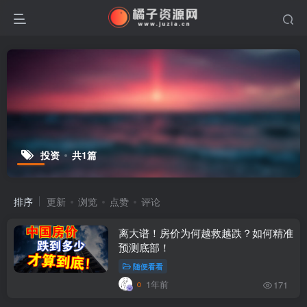
投资
共1篇
排序
更新
浏览
点赞
评论
离大谱！房价为何越救越跌？如何精准
预测底部！
随便看看
1年前
171