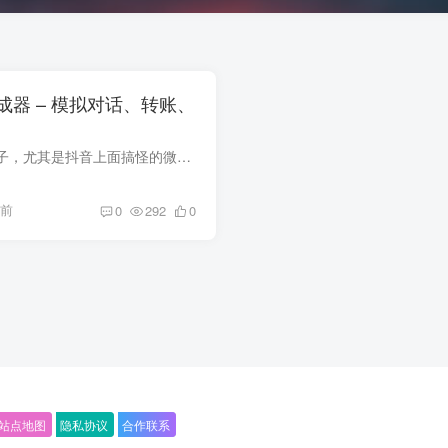
器 – 模拟对话、转账、
时常刷到一些沙雕段子，尤其是抖音上面搞怪的微信聊天记录。 点赞率还挺高的，不过还是很好奇上哪找好朋友陪你演戏的๑乛◡乛๑。就算你有两个手机，两个小号来互相发消息还是很麻烦的，所以我...
年前
0
292
0
站点地图
隐私协议
合作联系