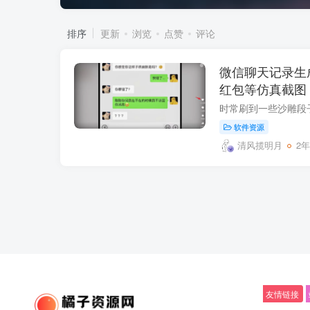
排序
更新
浏览
点赞
评论
微信聊天记录生成
红包等仿真截图
软件资源
清风揽明月
2
友情链接