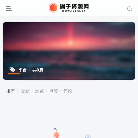
平台
共0篇
排序
更新
浏览
点赞
评论