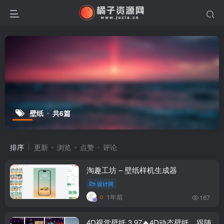
壁纸
共6篇
排序
更新
浏览
点赞
评论
淘趣工坊 – 壁纸样机生成器
设计间
1年前
167
4D视觉壁纸 3.97🔥4D动态壁纸，跟随