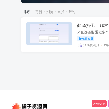
排序
更新
浏览
点赞
评论
翻译折优 – 非
软件资源
清风揽明月
2
友情链接