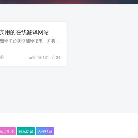
常实用的在线翻译网站
🔗直达链接 通过多个翻译平台获取翻译结果，并将译文的回译结果与输入的原文内容进行对比，选择相对最优的翻译结果 翻译：“人间四月芳菲尽，山寺桃花始盛开”的时候，有道的翻译把我整笑了，各...
年前
0
131
34
站点地图
隐私协议
合作联系