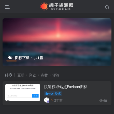
图标下载
共1篇
排序
更新
浏览
点赞
评论
快速获取站点Favicon图标
软件资源
2年前
68